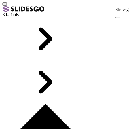
Slidesg
KI-Tools