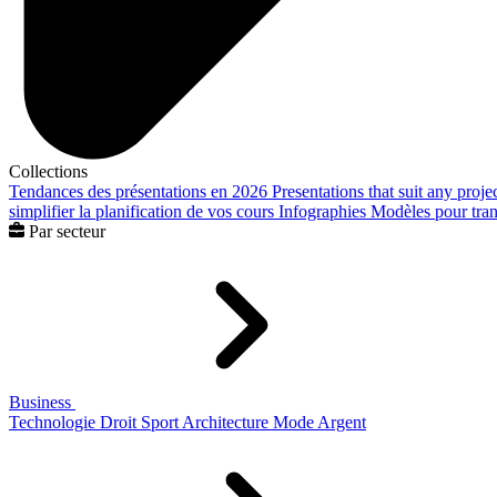
Collections
Tendances des présentations en 2026
Presentations that suit any proje
simplifier la planification de vos cours
Infographies
Modèles pour trans
Par secteur
Business
Technologie
Droit
Sport
Architecture
Mode
Argent