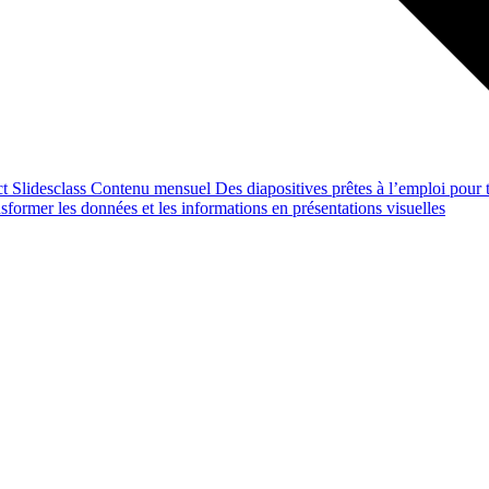
ct
Slidesclass
Contenu mensuel
Des diapositives prêtes à l’emploi pour t
former les données et les informations en présentations visuelles