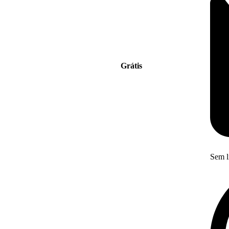
Grátis
Sem l