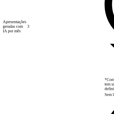
Apresentações
geradas com
3
IA por mês
*Como
tem u
defin
Sem l