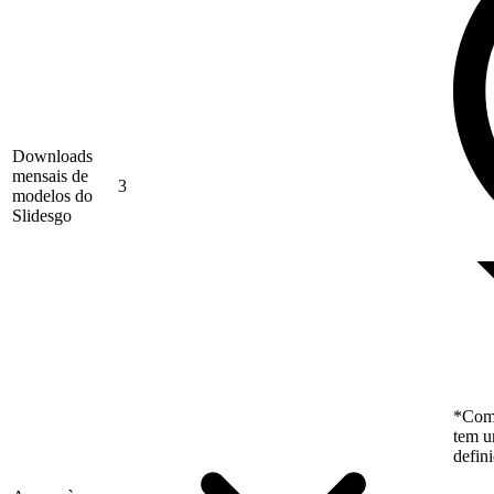
Downloads
mensais de
3
modelos do
Slidesgo
*Como
tem u
defin