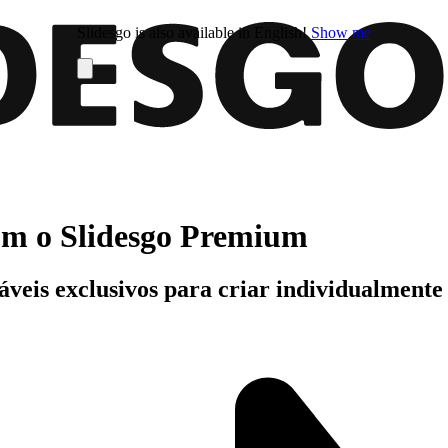
Slidesgo is also available in English!
Show me
com o Slidesgo Premium
áveis exclusivos para criar individualment