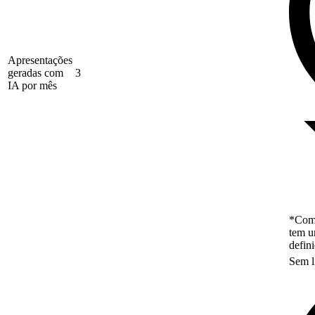
Apresentações
geradas com
3
IA por mês
*Como
tem u
defin
Sem l