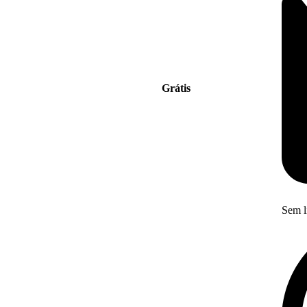
Grátis
Sem l