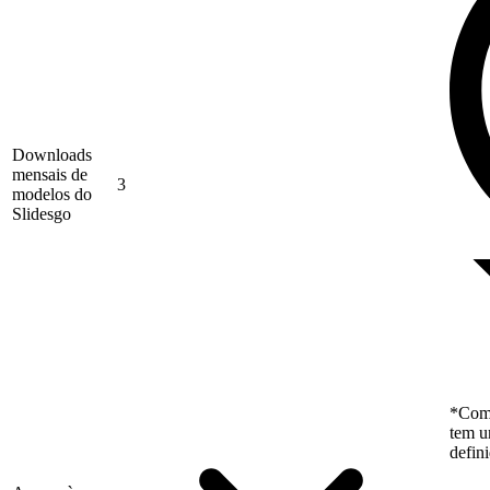
Downloads
mensais de
3
modelos do
Slidesgo
*Como
tem u
defin