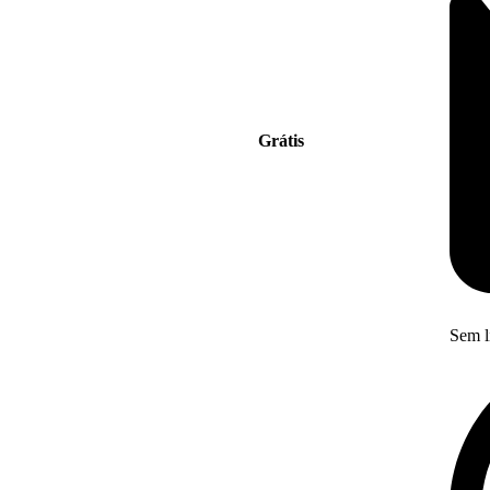
Grátis
Sem l