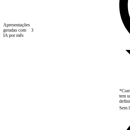
Apresentações
geradas com
3
IA por mês
*Como
tem u
defin
Sem l