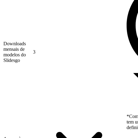
Downloads
mensais de
3
modelos do
Slidesgo
*Como
tem u
defin