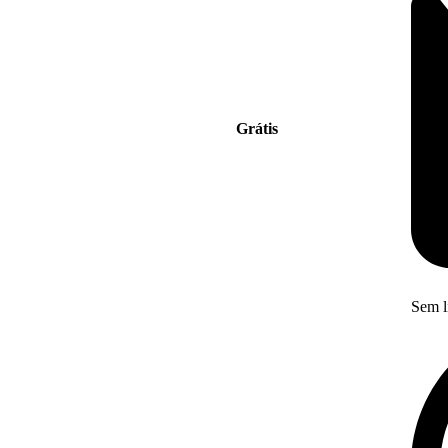
Grátis
Sem l