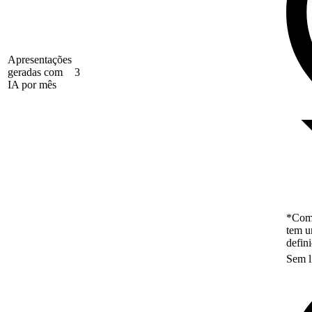
Apresentações
geradas com
3
IA por mês
*Como
tem u
defin
Sem l