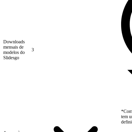
Downloads
mensais de
3
modelos do
Slidesgo
*Como
tem u
defin