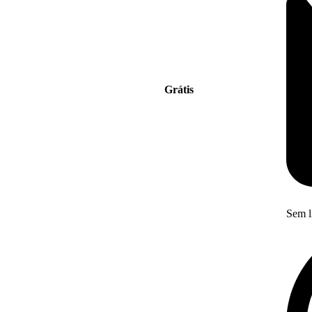
Grátis
Sem l