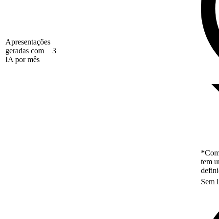
Apresentações
geradas com
3
IA por mês
*Como
tem u
defin
Sem l