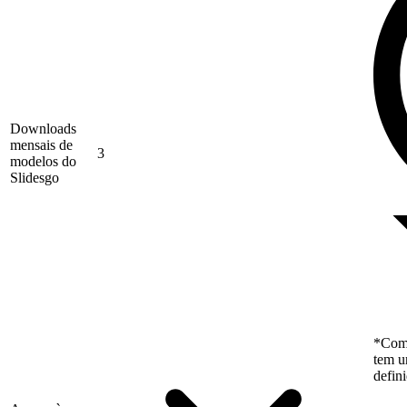
Downloads
mensais de
3
modelos do
Slidesgo
*Como
tem u
defin