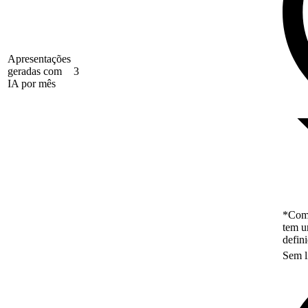
Apresentações
geradas com
3
IA por mês
*Como
tem u
defin
Sem l