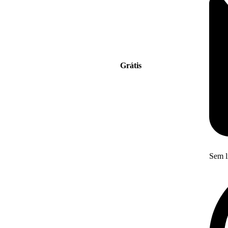
Grátis
Sem l