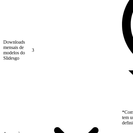
Downloads
mensais de
3
modelos do
Slidesgo
*Como
tem u
defin