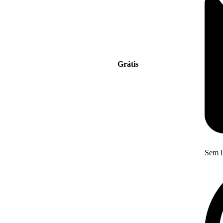
Grátis
Sem l