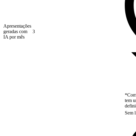
Apresentações
geradas com
3
IA por mês
*Como
tem u
defin
Sem l