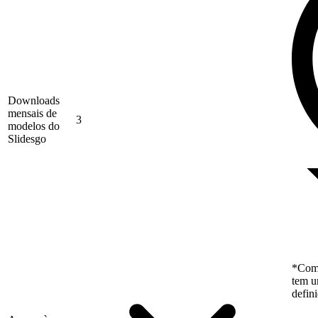
Downloads
mensais de
3
modelos do
Slidesgo
*Como
tem u
defin