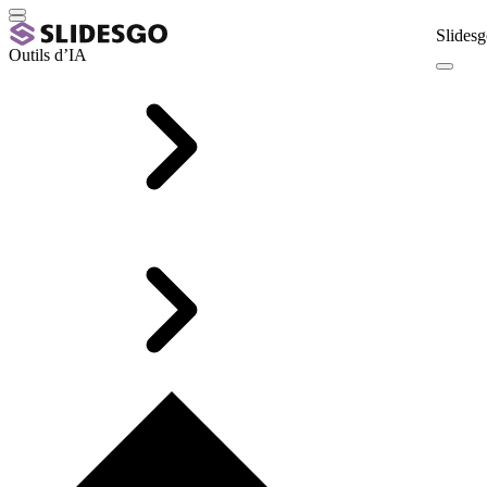
Slidesg
Outils d’IA