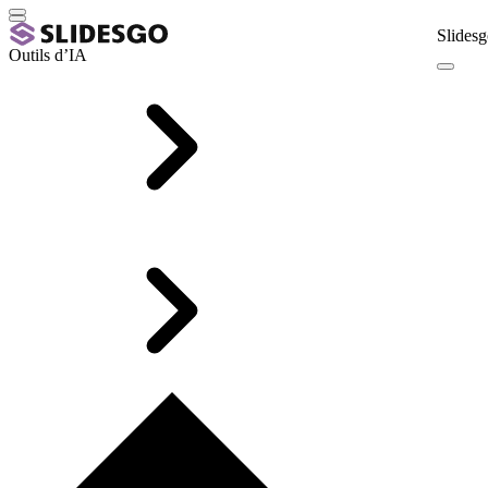
Slidesg
Outils d’IA