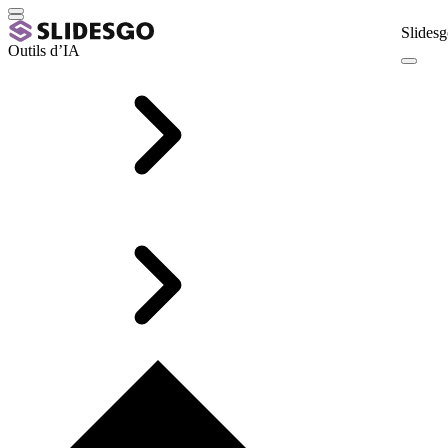
Slidesg
Outils d’IA