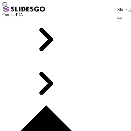
Slidesg
Outils d’IA