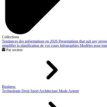
Collections
Tendances des présentations en 2026
Presentations that suit any proje
simplifier la planification de vos cours
Infographies
Modèles pour trans
Par secteur
Business
Technologie
Droit
Sport
Architecture
Mode
Argent