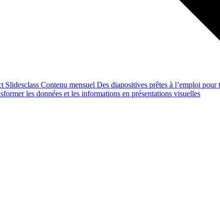
ct
Slidesclass
Contenu mensuel
Des diapositives prêtes à l’emploi pour t
former les données et les informations en présentations visuelles