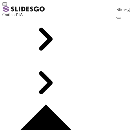
Slidesg
Outils d’IA