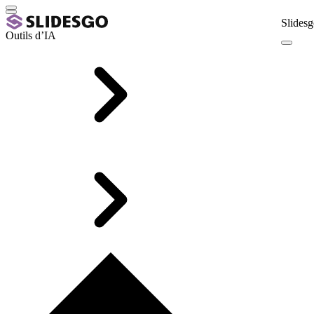
Slidesg
Outils d’IA