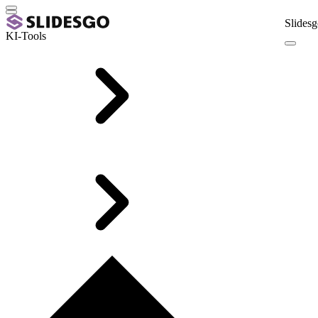
Slidesg
KI-Tools