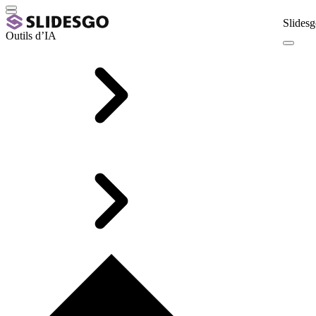
Slidesg
Outils d’IA