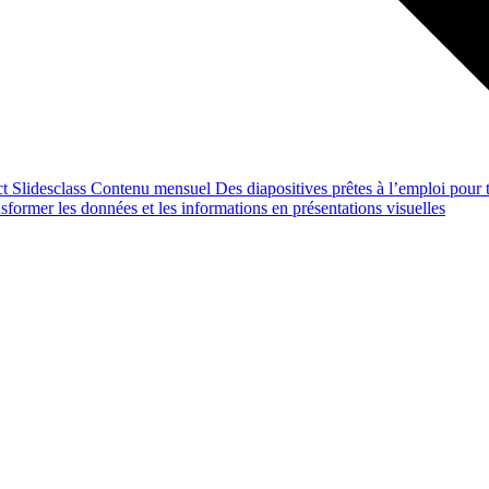
ct
Slidesclass
Contenu mensuel
Des diapositives prêtes à l’emploi pour t
former les données et les informations en présentations visuelles