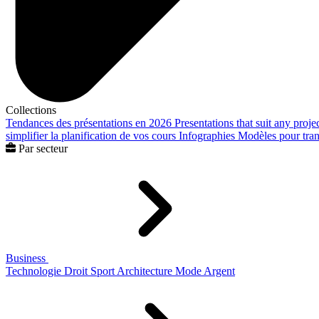
Collections
Tendances des présentations en 2026
Presentations that suit any proje
simplifier la planification de vos cours
Infographies
Modèles pour trans
Par secteur
Business
Technologie
Droit
Sport
Architecture
Mode
Argent