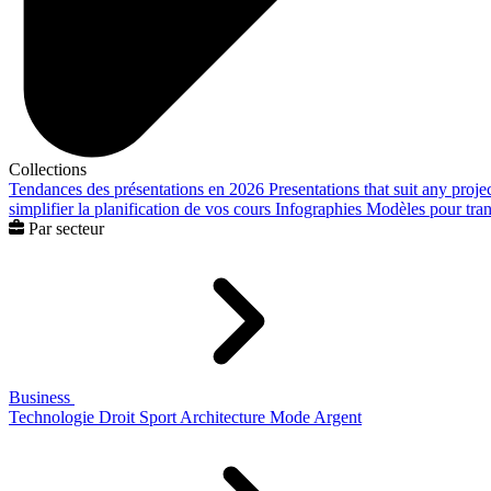
Collections
Tendances des présentations en 2026
Presentations that suit any proje
simplifier la planification de vos cours
Infographies
Modèles pour trans
Par secteur
Business
Technologie
Droit
Sport
Architecture
Mode
Argent