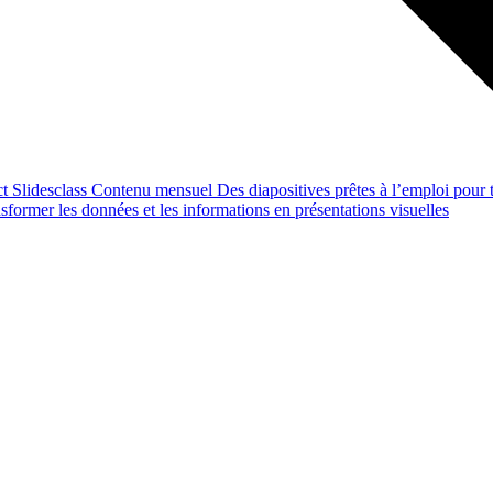
ct
Slidesclass
Contenu mensuel
Des diapositives prêtes à l’emploi pour t
former les données et les informations en présentations visuelles