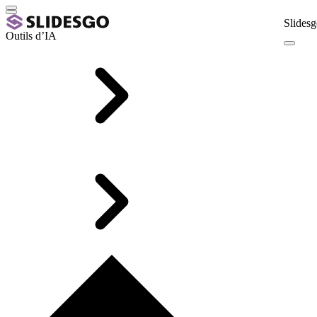
Slidesg
Outils d’IA