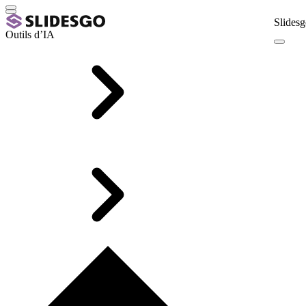
Slidesg
Outils d’IA