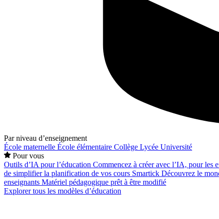
Par niveau d’enseignement
École maternelle
École élémentaire
Collège
Lycée
Université
Pour vous
Outils d’IA pour l’éducation
Commencez à créer avec l’IA, pour les en
de simplifier la planification de vos cours
Smartick
Découvrez le mond
enseignants
Matériel pédagogique prêt à être modifié
Explorer tous les modèles d’éducation