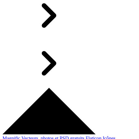
Magnific
Vecteurs, photos et PSD gratuits
Flaticon
Icônes