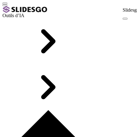
Slidesg
Outils d’IA