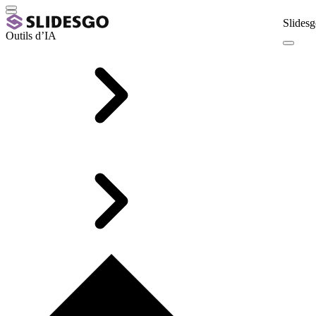
Slidesg
Outils d’IA