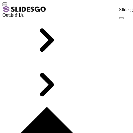
Slidesg
Outils d’IA