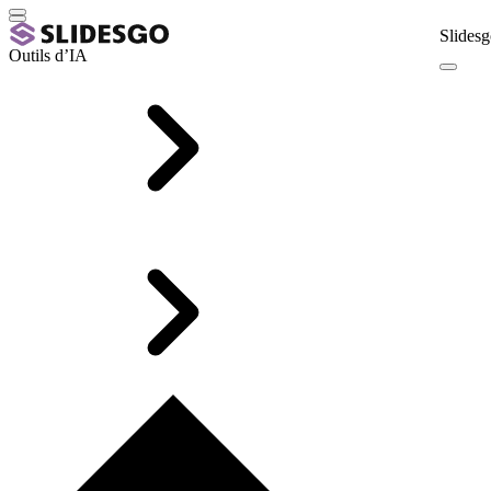
Slidesg
Outils d’IA