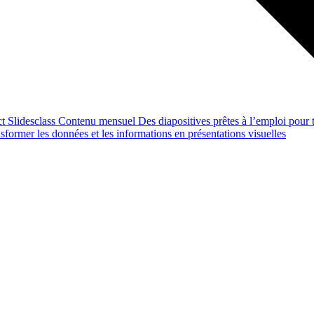
ct
Slidesclass
Contenu mensuel
Des diapositives prêtes à l’emploi pour t
former les données et les informations en présentations visuelles