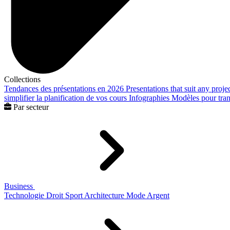
Collections
Tendances des présentations en 2026
Presentations that suit any proje
simplifier la planification de vos cours
Infographies
Modèles pour trans
Par secteur
Business
Technologie
Droit
Sport
Architecture
Mode
Argent