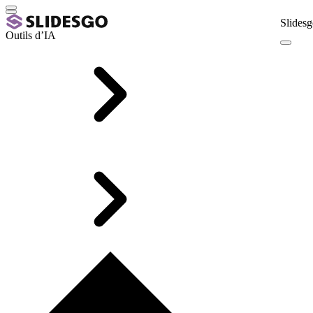
Slidesg
Outils d’IA