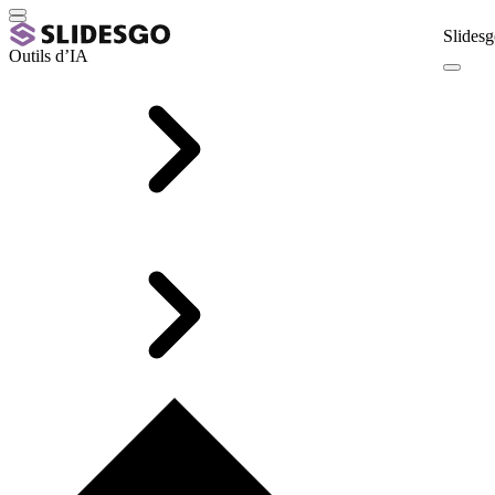
Slidesg
Outils d’IA