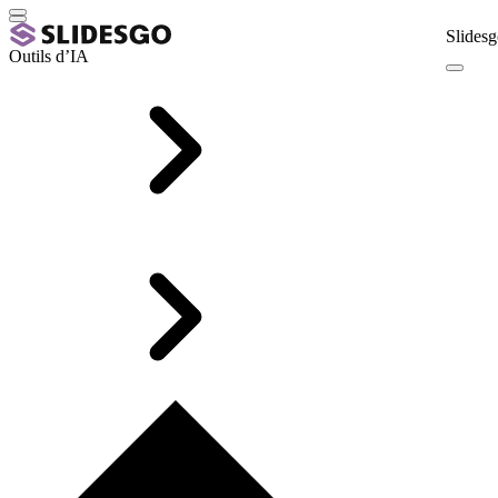
Slidesg
Outils d’IA