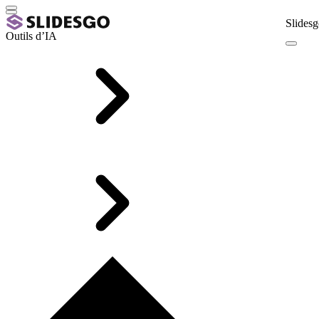
Slidesg
Outils d’IA