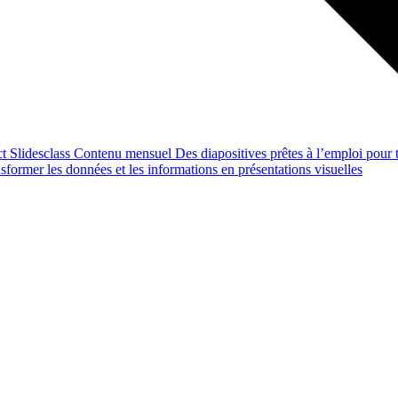
ct
Slidesclass
Contenu mensuel
Des diapositives prêtes à l’emploi pour t
former les données et les informations en présentations visuelles