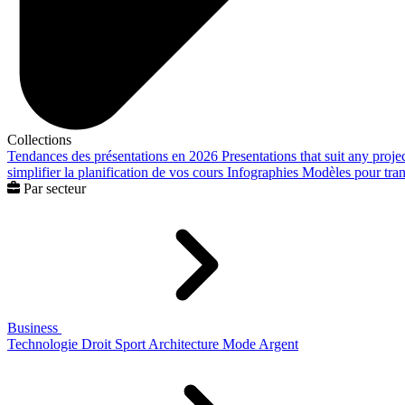
Collections
Tendances des présentations en 2026
Presentations that suit any proje
simplifier la planification de vos cours
Infographies
Modèles pour trans
Par secteur
Business
Technologie
Droit
Sport
Architecture
Mode
Argent