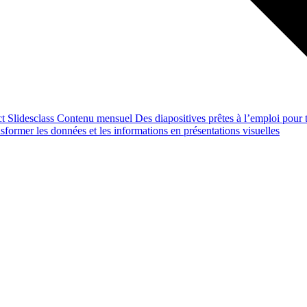
ct
Slidesclass
Contenu mensuel
Des diapositives prêtes à l’emploi pour t
former les données et les informations en présentations visuelles