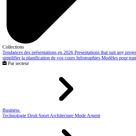
Collections
Tendances des présentations en 2026
Presentations that suit any proje
simplifier la planification de vos cours
Infographies
Modèles pour trans
Par secteur
Business
Technologie
Droit
Sport
Architecture
Mode
Argent