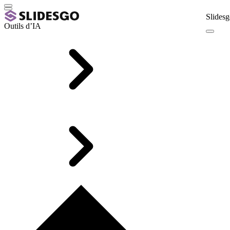
Slidesg
Outils d’IA