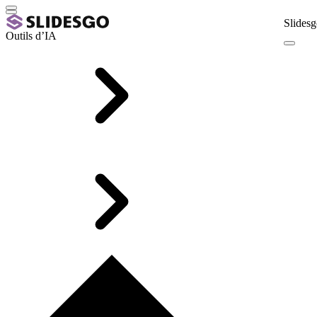
Slidesg
Outils d’IA