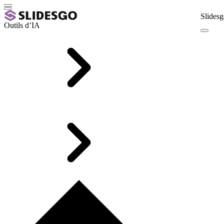
Slidesg
Outils d’IA