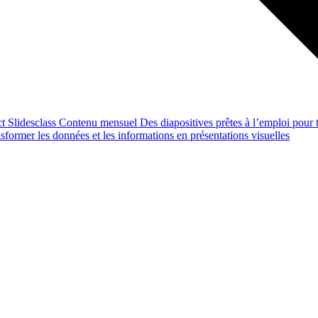
ct
Slidesclass
Contenu mensuel
Des diapositives prêtes à l’emploi pour t
former les données et les informations en présentations visuelles