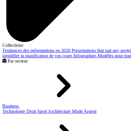
Collections
Tendances des présentations en 2026
Presentations that suit any proje
simplifier la planification de vos cours
Infographies
Modèles pour trans
Par secteur
Business
Technologie
Droit
Sport
Architecture
Mode
Argent