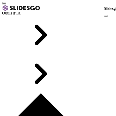
Slidesg
Outils d’IA