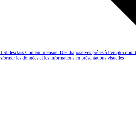
ct
Slidesclass
Contenu mensuel
Des diapositives prêtes à l’emploi pour t
former les données et les informations en présentations visuelles