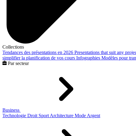
Collections
Tendances des présentations en 2026
Presentations that suit any proje
simplifier la planification de vos cours
Infographies
Modèles pour trans
Par secteur
Business
Technologie
Droit
Sport
Architecture
Mode
Argent