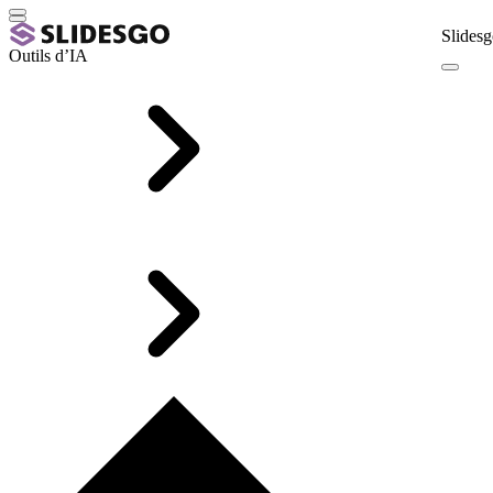
Slidesg
Outils d’IA