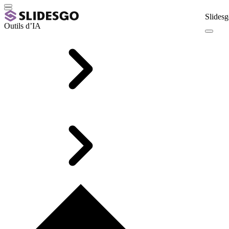
Slidesg
Outils d’IA