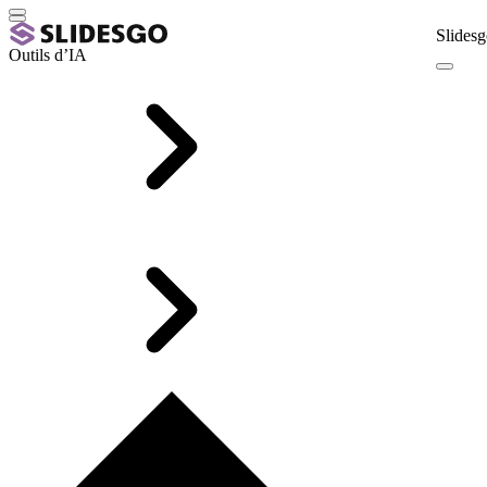
Slidesg
Outils d’IA