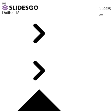
Slidesg
Outils d’IA