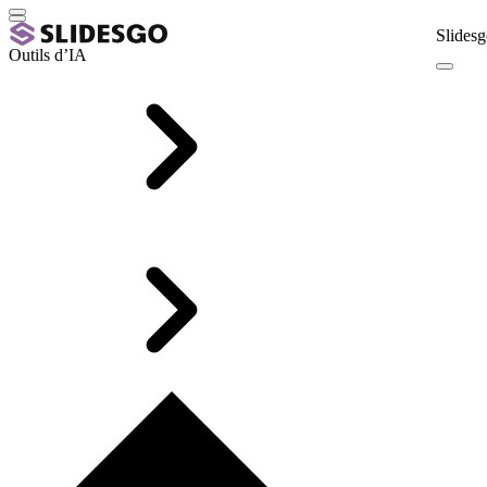
Slidesg
Outils d’IA