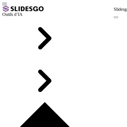
Slidesg
Outils d’IA