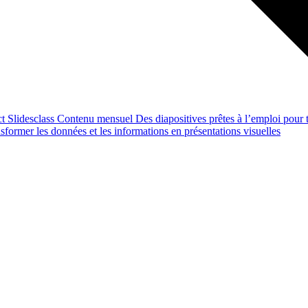
ct
Slidesclass
Contenu mensuel
Des diapositives prêtes à l’emploi pour t
former les données et les informations en présentations visuelles