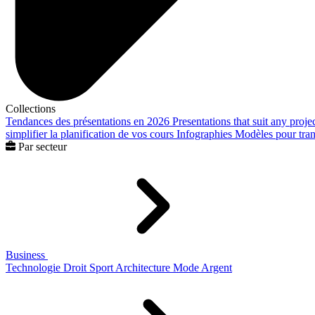
Collections
Tendances des présentations en 2026
Presentations that suit any proje
simplifier la planification de vos cours
Infographies
Modèles pour trans
Par secteur
Business
Technologie
Droit
Sport
Architecture
Mode
Argent