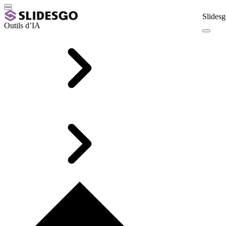
Slidesg
Outils d’IA