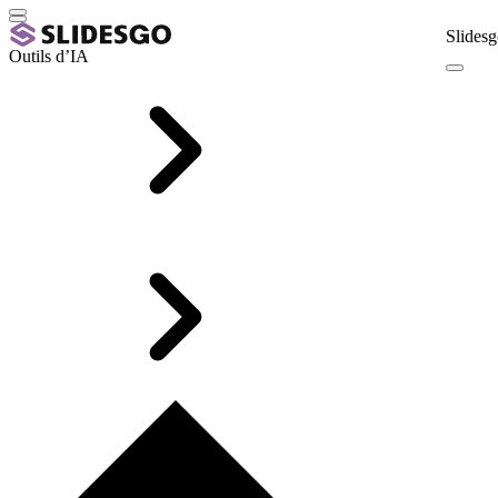
Slidesg
Outils d’IA